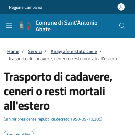
Salta al contenuto principale
Skip to footer content
Regione Campania
Comune di Sant'Antonio
Abate
Briciole di pane
Home
/
Servizi
/
Anagrafe e stato civile
/
Trasporto di cadavere, ceneri o resti mortali all'estero
Trasporto di cadavere,
ceneri o resti mortali
all'estero
(
urn:nir:presidente.repubblica:decreto:1990-09-10;285
)
Servizio attivo