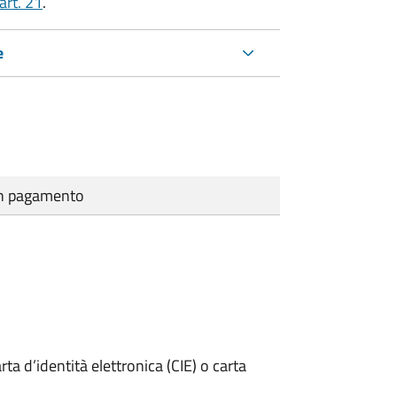
art. 21
.
e
cun pagamento
rta d’identità elettronica (CIE) o carta