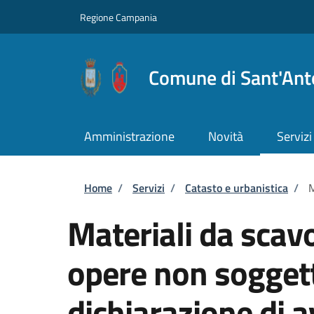
Salta al contenuto principale
Skip to footer content
Regione Campania
Comune di Sant'Ant
Amministrazione
Novità
Servizi
Briciole di pane
Home
/
Servizi
/
Catasto e urbanistica
/
M
Materiali da scav
opere non soggett
dichiarazione di a