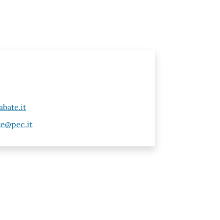
bate.it
te@pec.it