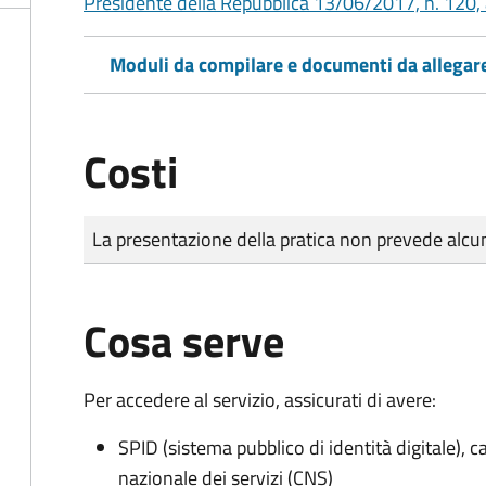
Presidente della Repubblica 13/06/2017, n. 120, 
Moduli da compilare e documenti da allegar
Costi
Tipo di pagamento
Importo
La presentazione della pratica non prevede al
Cosa serve
Per accedere al servizio, assicurati di avere:
SPID (sistema pubblico di identità digitale), ca
nazionale dei servizi (CNS)