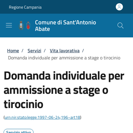
Salta al contenuto principale
Skip to footer content
Regione Campania
Comune di Sant'Antonio
Abate
Briciole di pane
Home
/
Servizi
/
Vita lavorativa
/
Domanda individuale per ammissione a stage o tirocinio
Domanda individuale per
ammissione a stage o
tirocinio
(
urn:nir:stato:legge:1997-06-24;196~art18
)
Servizio attivo