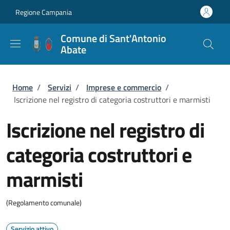
Salta al contenuto principale
Skip to footer content
Regione Campania
Comune di Sant'Antonio
Abate
Briciole di pane
Home
/
Servizi
/
Imprese e commercio
/
Iscrizione nel registro di categoria costruttori e marmisti
Iscrizione nel registro di
categoria costruttori e
marmisti
(Regolamento comunale)
Servizio attivo