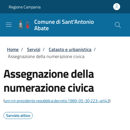
Salta al contenuto principale
Skip to footer content
Regione Campania
Comune di Sant'Antonio
Abate
Briciole di pane
Home
/
Servizi
/
Catasto e urbanistica
/
Assegnazione della numerazione civica
Assegnazione della
numerazione civica
(
urn:nir:presidente.repubblica:decreto:1989-05-30;223~art43
)
Servizio attivo