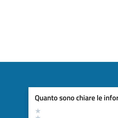
Quanto sono chiare le info
Valutazione
Valuta 5 stelle su 5
Valuta 4 stelle su 5