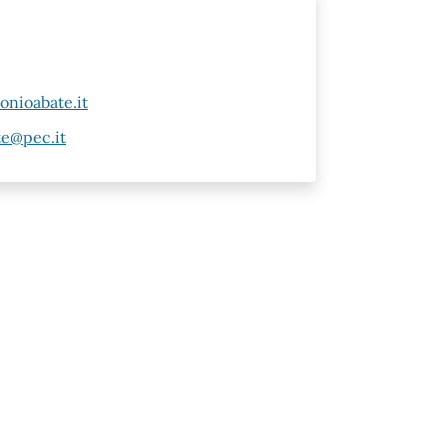
nioabate.it
te@pec.it