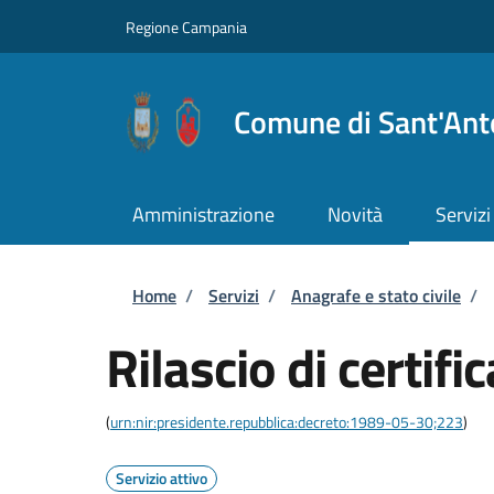
Salta al contenuto principale
Skip to footer content
Regione Campania
Comune di Sant'Ant
Amministrazione
Novità
Servizi
Briciole di pane
Home
/
Servizi
/
Anagrafe e stato civile
/
Rilascio di certific
(
urn:nir:presidente.repubblica:decreto:1989-05-30;223
)
Servizio attivo