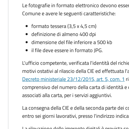
Le fotografie in formato elettronico devono esser
Comune e avere le seguenti caratteristiche
:
formato tessera (3,5 x 4,5 cm)
definizione di almeno 400 dpi
dimensione del file inferiore a 500 kb
il file deve essere in formato JPG.
L'ufficio competente, verificata l'identità del rich
motivi ostativi al rilascio della CIE ed effettuata 
Decreto ministeriale 23/12/2015, art. 5, com. 1
ri
comprensivo del numero della carta di identità e 
associati alla carta, per i servizi aggiuntivi.
La consegna della CIE e della seconda parte dei c
entro sei giorni lavorativi, presso l'indirizzo indic
La rilevazione delle impronte digitali è prevista s