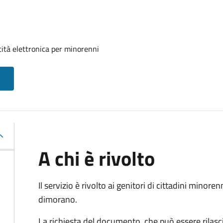
tità elettronica per minorenni
A chi è rivolto
Il servizio è rivolto ai genitori di cittadini mino
dimorano.
La richiesta del documento, che può essere rilasci