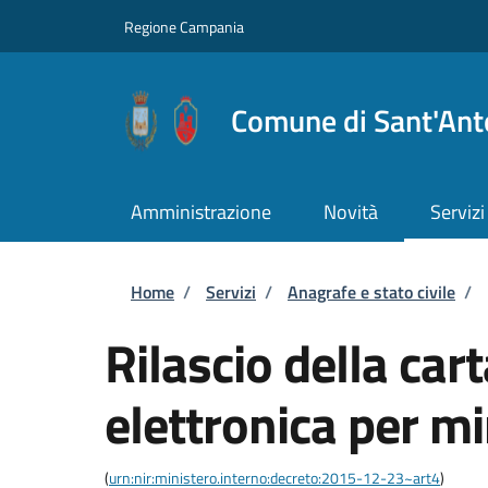
Salta al contenuto principale
Skip to footer content
Regione Campania
Comune di Sant'Ant
Amministrazione
Novità
Servizi
Briciole di pane
Home
/
Servizi
/
Anagrafe e stato civile
/
Rilascio della cart
elettronica per m
(
urn:nir:ministero.interno:decreto:2015-12-23~art4
)