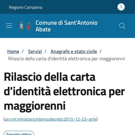
Salta al contenuto principale
Skip to footer content
Regione Campania
Comune di Sant'Antonio
Abate
Briciole di pane
Home
/
Servizi
/
Anagrafe e stato civile
/
Rilascio della carta d'identità elettronica per maggiorenni
Rilascio della carta
d'identità elettronica per
maggiorenni
(
urn:nir:ministero.interno:decreto:2015-12-23~art4
)
Servizio attivo