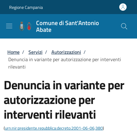
Salta al contenuto principale
Skip to footer content
Regione Campania
Comune di Sant'Antonio
Abate
Briciole di pane
Home
/
Servizi
/
Autorizzazioni
/
Denuncia in variante per autorizzazione per interventi
rilevanti
Denuncia in variante per
autorizzazione per
interventi rilevanti
(
urn:nir:presidente.repubblica:decreto:2001-06-06;380
)