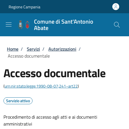
Salta al contenuto principale
Skip to footer content
Regione Campania
Comune di Sant'Antonio
Abate
Briciole di pane
Home
/
Servizi
/
Autorizzazioni
/
Accesso documentale
Accesso documentale
(
urn:nir:stato:legge:1990-08-07;241~art22
)
Servizio attivo
Procedimento di accesso agli atti e ai documenti
amministrativi