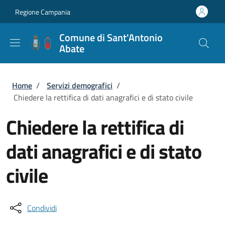
Salta al contenuto principale
Skip to footer content
Regione Campania
Comune di Sant'Antonio
Abate
Briciole di pane
Home
/
Servizi demografici
/
Chiedere la rettifica di dati anagrafici e di stato civile
Chiedere la rettifica di
dati anagrafici e di stato
civile
Condividi