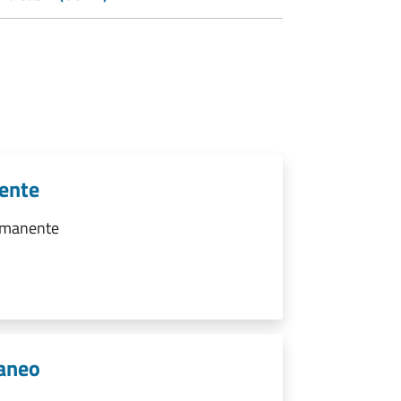
nente
ermanente
raneo