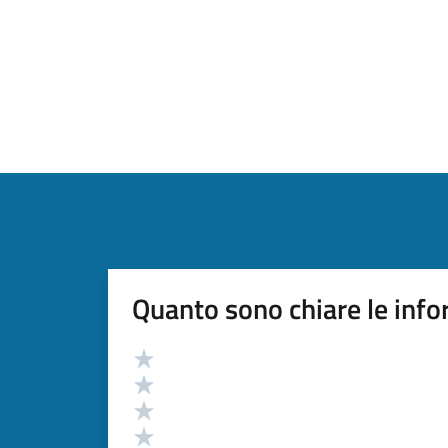
Quanto sono chiare le info
Valutazione
Valuta 5 stelle su 5
Valuta 4 stelle su 5
Valuta 3 stelle su 5
Valuta 2 stelle su 5