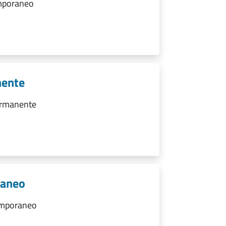
emporaneo
nente
ermanente
raneo
emporaneo