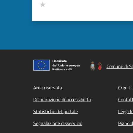
Valuta 1 stelle su 5
Comune di Sa
Footer menu
Area riservata
Crediti
Dichiarazione di accessibilità
Contatt
Statistiche del portale
Leggi l
Segnalazione disservizio
Piano d