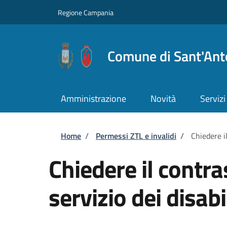
Salta al contenuto principale
Skip to footer content
Regione Campania
Comune di Sant'Ant
Amministrazione
Novità
Servizi
Briciole di pane
Home
/
Permessi ZTL e invalidi
/
Chiedere il
Chiedere il contra
servizio dei disabi