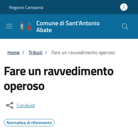
Salta al contenuto principale
Skip to footer content
Regione Campania
Comune di Sant'Antonio
Abate
Briciole di pane
Home
/
Tributi
/
Fare un ravvedimento operoso
Fare un ravvedimento
operoso
Condividi
Normativa di riferimento