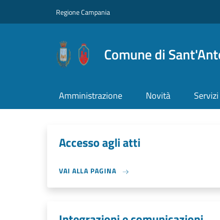
Salta al contenuto principale
Skip to footer content
Regione Campania
Comune di Sant'Ant
Amministrazione
Novità
Servizi
Accesso agli atti
VAI ALLA PAGINA
Integrazioni e comunicazioni